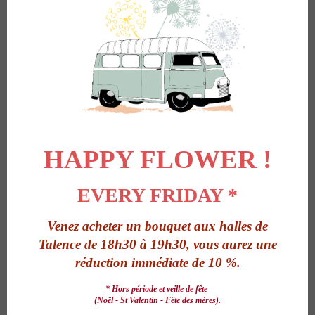
HAPPY FLOWER !
EVERY FRIDAY *
Mariages et
Venez acheter un bouquet aux halles de
Talence de 18h30 à 19h30, vous aurez une
évènements
réduction immédiate de 10 %.
Je sais à quel point la décoration est importante, il faut l’intégrer
* Hors période et veille de fête
dès le début dans l’organisation de votre mariage et cela passe
(Noël - St Valentin - Fête des mères).
forcément par la décoration florale. Faites appel à une