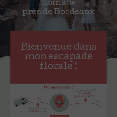
nomade
près de Bordeaux
Bienvenue dans
mon escapade
florale !