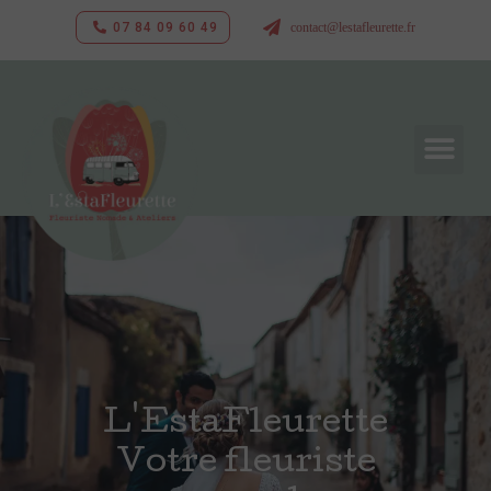
07 84 09 60 49
contact@lestafleurette.fr
L'EstaFleurette
Votre fleuriste